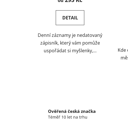
od
produktu
je
DETAIL
5,0
z
Denní záznamy je nedatovaný
5
zápisník, který vám pomůže
hvězdiček.
Kde 
uspořádat si myšlenky,...
měs
Ověřená česká značka
Téměř 10 let na trhu