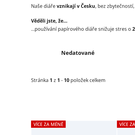
Naše diáře
vznikají v Česku
, bez zbytečností
Věděli jste, že…
…používání papírového diáře snižuje stres o
2
Nedatované
Stránka
1
z
1
-
10
položek celkem
V
VÍCE ZA MÉNĚ
VÍCE Z
ý