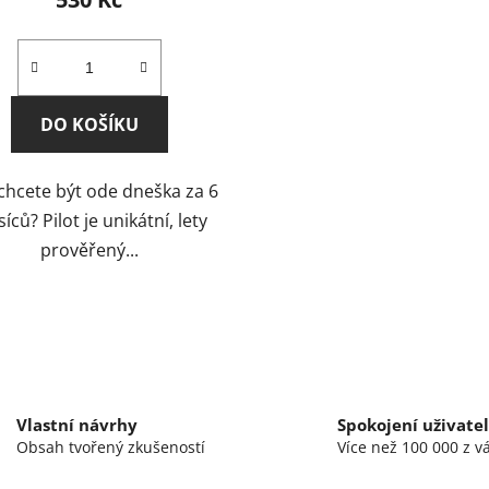
produktu
je
5,0
z
DO KOŠÍKU
5
hvězdiček.
chcete být ode dneška za 6
íců? Pilot je unikátní, lety
prověřený...
O
v
l
á
d
Vlastní návrhy
Spokojení uživate
a
Obsah tvořený zkušeností
Více než 100 000 z v
c