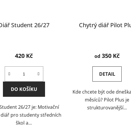
Diář Student 26/27
Chytrý diář Pilot Pl
Průměrné
Průměrné
hodnocení
hodnocení
420 Kč
350 Kč
od
produktu
produktu
je
je
DETAIL
5,0
5,0
z
z
DO KOŠÍKU
Kde chcete být ode dneška
5
5
měsíců? Pilot Plus je
hvězdiček.
hvězdiček.
Student 26/27 je: Motivační
strukturovanější...
 diář pro studenty středních
škol a...