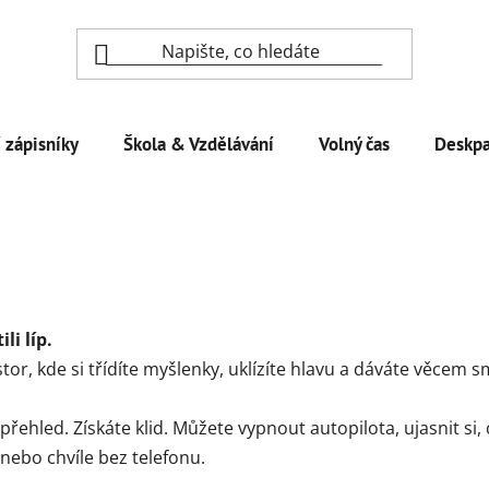
 zápisníky
Škola & Vzdělávání
Volný čas
Deskpa
li líp.
stor, kde si třídíte myšlenky, uklízíte hlavu a dáváte věcem
ž přehled. Získáte klid. Můžete vypnout autopilota, ujasnit si,
 nebo chvíle bez telefonu.