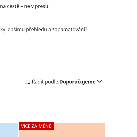
 na cestě – ne v presu.
ky lepšímu přehledu a zapamatování?
Ř
Řadit podle:
Doporučujeme
a
z
e
n
í
p
VÍCE ZA MÉNĚ
r