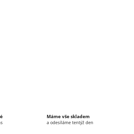
lé
Máme vše skladem
ás
a odesíláme tentýž den