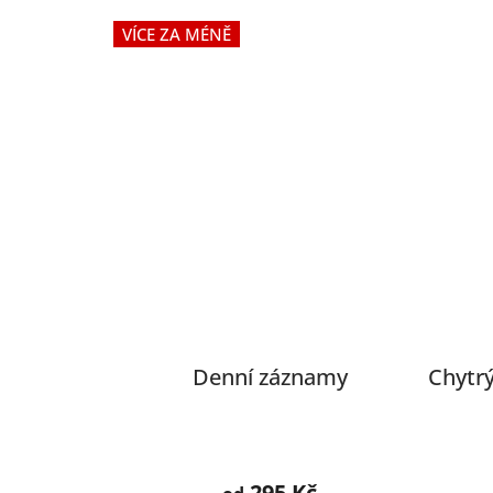
VÍCE ZA MÉNĚ
Denní záznamy
Chytrý
Průměrné
hodnocení
295 Kč