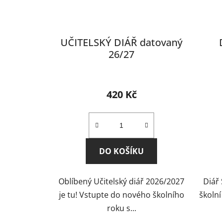
UČITELSKÝ DIÁŘ datovaný
26/27
Průměrné
hodnocení
420 Kč
produktu
je
4,7
z
DO KOŠÍKU
5
hvězdiček.
Oblíbený Učitelský diář 2026/2027
Diář 
je tu! Vstupte do nového školního
školní
roku s...