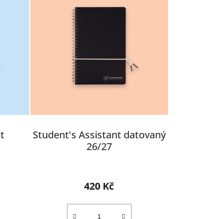
o
d
u
k
t
ů
t
Student's Assistant datovaný
26/27
Průměrné
hodnocení
420 Kč
produktu
je