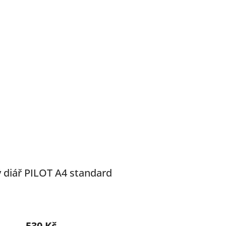
 diář PILOT A4 standard
Průměrné
hodnocení
530 Kč