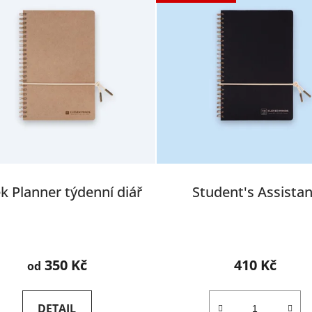
 Planner týdenní diář
Student's Assistan
Průměrné
Průměrné
hodnocení
hodnocení
350 Kč
410 Kč
od
produktu
produktu
je
je
DETAIL