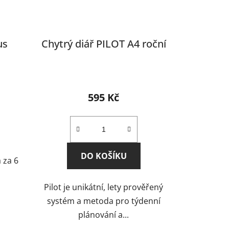
us
Chytrý diář PILOT A4 roční
595 Kč
DO KOŠÍKU
 za 6
Pilot je unikátní, lety prověřený
systém a metoda pro týdenní
plánování a...