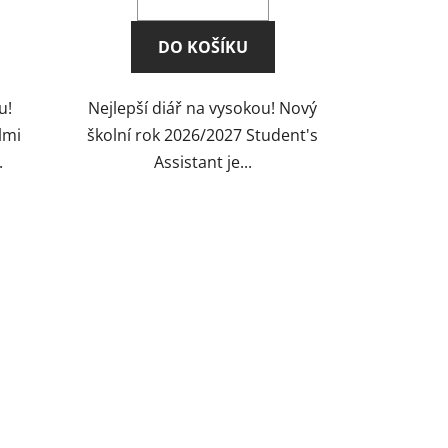
5,0
z
DO KOŠÍKU
5
hvězdiček.
u!
Nejlepší diář na vysokou! Nový
lmi
školní rok 2026/2027 Student's
.
Assistant je...