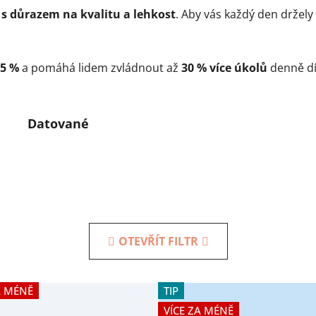
,
s důrazem na kvalitu a lehkost
. Aby vás každý den držely
5 %
a pomáhá lidem zvládnout až
30 % více úkolů
denně dí
Datované
OTEVŘÍT FILTR
A MÉNĚ
TIP
VÍCE ZA MÉNĚ