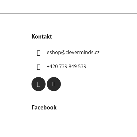
Z
á
Kontakt
p
a
eshop
@
cleverminds.cz
t
í
+420 739 849 539
Facebook