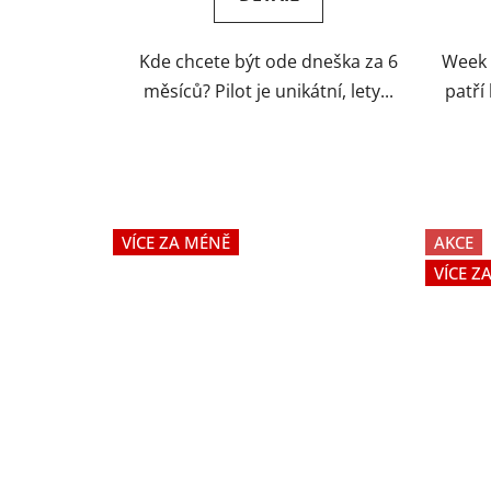
4,5
z
Kde chcete být ode dneška za 6
Week 
5
měsíců? Pilot je unikátní, lety...
patří
hvězdiček.
VÍCE ZA MÉNĚ
AKCE
VÍCE Z