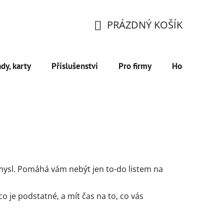
PRÁZDNÝ KOŠÍK
NÁKUPNÍ
KOŠÍK
dy, karty
Příslušenství
Pro firmy
Hodnocení ob
 smysl. Pomáhá vám nebýt jen to-do listem na
 co je podstatné, a mít čas na to, co vás