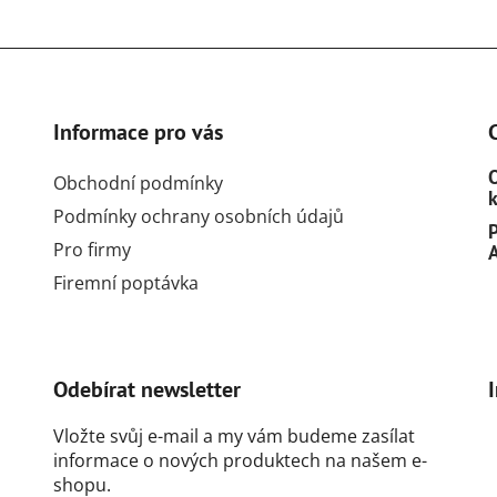
í
p
r
v
k
y
Informace pro vás
v
ý
Obchodní podmínky
p
Podmínky ochrany osobních údajů
i
s
Pro firmy
u
Firemní poptávka
Odebírat newsletter
Vložte svůj e-mail a my vám budeme zasílat
informace o nových produktech na našem e-
shopu.