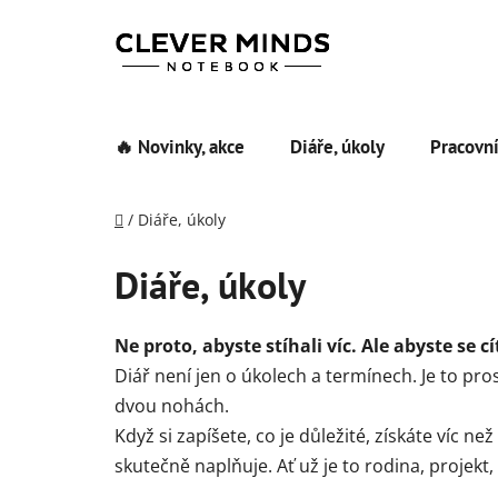
Přejít
na
obsah
🔥 Novinky, akce
Diáře, úkoly
Pracovní
Domů
/
Diáře, úkoly
Diáře, úkoly
Ne proto, abyste stíhali víc. Ale abyste se cíti
Diář není jen o úkolech a termínech. Je to pro
dvou nohách.
Když si zapíšete, co je důležité, získáte víc ne
skutečně naplňuje. Ať už je to rodina, projekt,