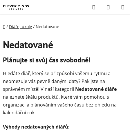
Přejít
Hledat
NÁKUP
na
KOŠÍK
obsah
Domů
/
Diáře, úkoly
/
Nedatované
Nedatované
Plánujte si svůj čas svobodně!
Hledáte diář,
který se přizpůsobí vašemu rytmu a
neomezuje vás pevně danými daty?
Pak jste na
správném místě!
V naší kategorii
Nedatované diáře
naleznete škálu produktů,
které vám pomohou s
organizací a plánováním vašeho času bez ohledu na
kalendářní rok.
Výhody nedatovaných diářů: