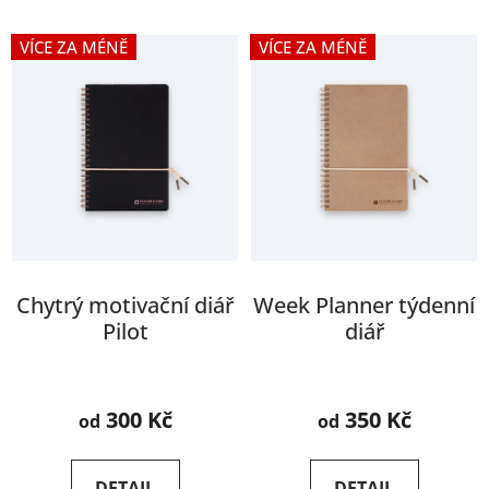
í
V
p
VÍCE ZA MÉNĚ
VÍCE ZA MÉNĚ
ý
r
p
o
i
d
s
u
p
k
r
t
o
ů
d
u
Chytrý motivační diář
Week Planner týdenní
k
Pilot
diář
t
ů
Průměrné
Průměrné
hodnocení
hodnocení
300 Kč
350 Kč
od
od
produktu
produktu
je
je
DETAIL
DETAIL