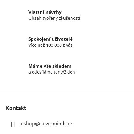
c
í
Vlastní návrhy
p
Obsah tvořený zkušeností
r
v
k
Spokojení uživatelé
y
Více než 100 000 z vás
v
ý
p
Máme vše skladem
i
a odesíláme tentýž den
s
u
Z
á
Kontakt
p
a
eshop
@
cleverminds.cz
t