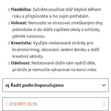
Flexibilita:
Začněte používat diář kdykoli během
roku a přizpůsobte si ho svým potřebám.
Volnost:
Nemusíte se stresovat zmeškanými dny,
jednoduše si do diáře zapíšete úkoly a schůzky,
jakmile nastanou.
Kreativita:
Využijte nedatované stránky pro
brainstorming, skicování, vedení deníku a další
kreativní aktivity.
Odolnost:
Nedatované diáře vám vydrží déle,
protože je nemusíte vyhazovat na konci roku.
Ř
Řadit podle:
Doporučujeme
a
z
e
OTEVŘÍT FILTR
n