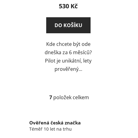
hodnocení
530 Kč
produktu
je
DO KOŠÍKU
5,0
z
Kde chcete být ode
5
dneška za 6 měsíců?
hvězdiček.
Pilot je unikátní, lety
prověřený...
7
položek celkem
O
v
l
á
Ověřená česká značka
d
Téměř 10 let na trhu
a