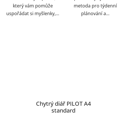
který vám pomůže
metoda pro týdenní
uspořádat si myšlenky,...
plánování a...
Chytrý diář PILOT A4
standard
Průměrné