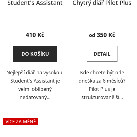
Student's Assistant
Chytrý diář Pilot Plus
Průměrné
Průměrné
hodnocení
hodnocení
410 Kč
350 Kč
od
produktu
produktu
je
je
DO KOŠÍKU
DETAIL
5,0
5,0
z
z
Nejlepší diář na vysokou!
Kde chcete být ode
5
5
Student's Assistant je
dneška za 6 měsíců?
hvězdiček.
hvězdiček.
velmi oblíbený
Pilot Plus je
nedatovaný...
strukturovanější...
VÍCE ZA MÉNĚ