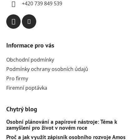
í
+420 739 849 539
Informace pro vás
Obchodní podmínky
Podmínky ochrany osobních údajů
Pro firmy
Firemní poptávka
Chytrý blog
Osobní plánování a papírové nástroje: Téma k
zamyšlení pro život v novém roce
Proč a jak využít zápisník osobního rozvoje Amos