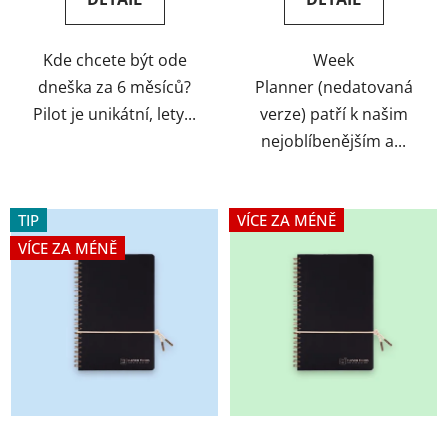
4,5
5,0
z
z
Kde chcete být ode
Week
5
5
dneška za 6 měsíců?
Planner (nedatovaná
hvězdiček.
hvězdiček.
Pilot je unikátní, lety...
verze) patří k našim
nejoblíbenějším a...
TIP
VÍCE ZA MÉNĚ
VÍCE ZA MÉNĚ