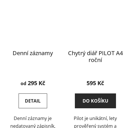
Denní záznamy
Chytrý diář PILOT A4
roční
Průměrné
hodnocení
295 Kč
595 Kč
od
produktu
je
DETAIL
DO KOŠÍKU
5,0
z
Denní záznamy je
Pilot je unikátní, lety
5
nedatovaný zápisník,
prověřený systém a
hvězdiček.